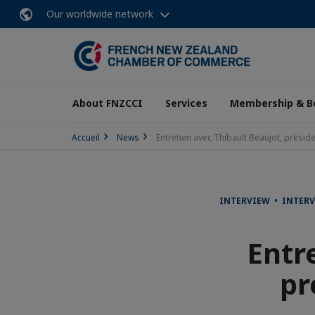
Our worldwide network
About FNZCCI
Services
Membership & B
Accueil
News
Entretien avec Thibault Beaujot, prés
INTERVIEW • INTER
Entr
pr